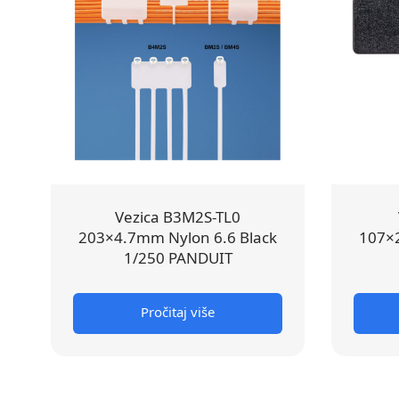
Vezica B3M2S-TL0
203×4.7mm Nylon 6.6 Black
107×2
1/250 PANDUIT
Pročitaj više