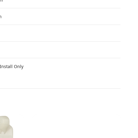
m
Install Only