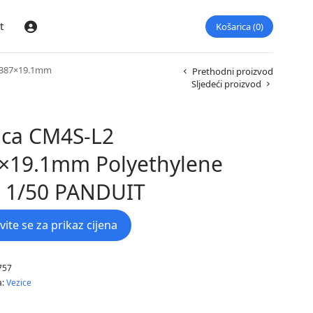
t
Košarica
0
Prijava
 387×19.1mm
Prethodni proizvod
Sljedeći proizvod
ica CM4S-L2
×19.1mm Polyethylene
 1/50 PANDUIT
avite se za prikaz cijena
757
a:
Vezice