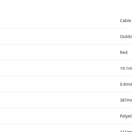
Cable 
Outdo
Red
19.1
0.8m
387m
Polye
111m