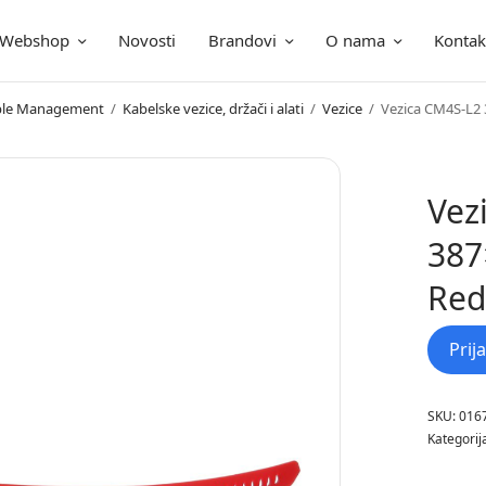
Webshop
Novosti
Brandovi
O nama
Kontak
ica
Cable Management
/
Kabelske vezice, držači i alati
/
Vezice
/
Vezica CM4S-L2
Vez
387
Red
Prij
SKU:
016
Kategorij