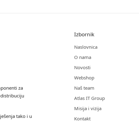
Izbornik
Naslovnica
O nama
Novosti
Webshop
mponenti za
Naš team
distribuciju
Atlas IT Group
Misija i vizija
ješenja tako i u
Kontakt