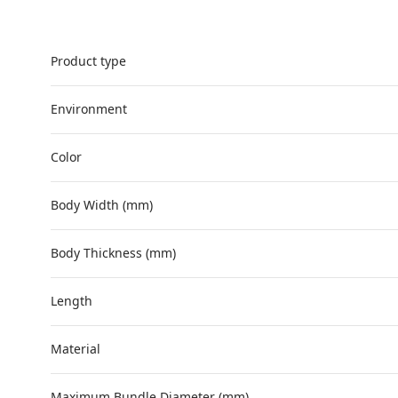
Product type
Environment
Color
Body Width (mm)
Body Thickness (mm)
Length
Material
Maximum Bundle Diameter (mm)