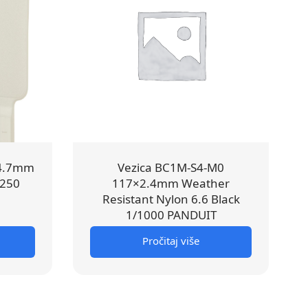
×4.7mm
Vezica BC1M-S4-M0
/250
117×2.4mm Weather
Resistant Nylon 6.6 Black
1/1000 PANDUIT
Pročitaj više