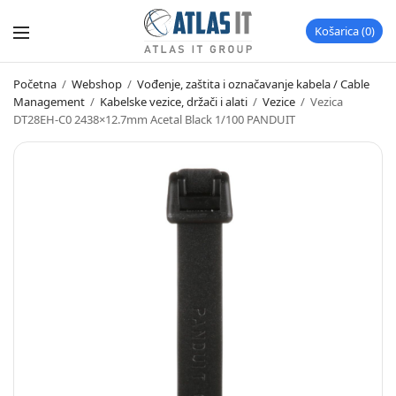
Košarica
0
Početna
/
Webshop
/
Vođenje, zaštita i označavanje kabela / Cable
Management
/
Kabelske vezice, držači i alati
/
Vezice
/
Vezica
DT28EH-C0 2438×12.7mm Acetal Black 1/100 PANDUIT