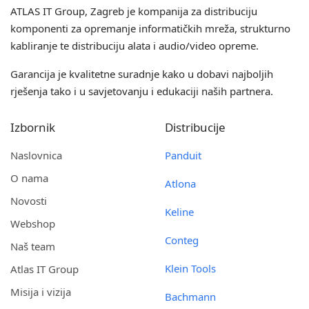
ATLAS IT Group
, Zagreb je kompanija za distribuciju
komponenti za opremanje informatičkih mreža, strukturno
kabliranje te distribuciju alata i audio/video opreme.
Garancija je kvalitetne suradnje kako u dobavi najboljih
rješenja tako i u savjetovanju i edukaciji naših partnera.
Izbornik
Distribucije
Naslovnica
Panduit
O nama
Atlona
Novosti
Keline
Webshop
Conteg
Naš team
Klein Tools
Atlas IT Group
Misija i vizija
Bachmann