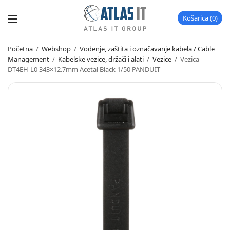
Košarica
0
Početna
/
Webshop
/
Vođenje, zaštita i označavanje kabela / Cable
Management
/
Kabelske vezice, držači i alati
/
Vezice
/
Vezica
DT4EH-L0 343×12.7mm Acetal Black 1/50 PANDUIT