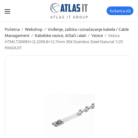
Košarica
0
Početna
/
Webshop
/
Vođenje, zaštita i označavanje kabela / Cable
Management
/
Kabelske vezice, držači i alati
/
Vezice
/
Vezica
HTMLT26WEH-Q 2209.8×12.7mm 304 Stainless Steel Natural 1/25
PANDUIT