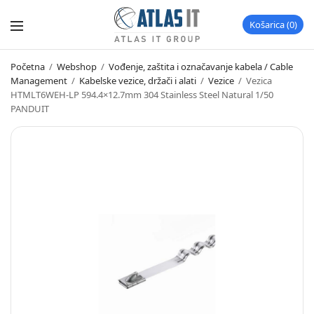
Košarica
0
Početna
/
Webshop
/
Vođenje, zaštita i označavanje kabela / Cable
Management
/
Kabelske vezice, držači i alati
/
Vezice
/
Vezica
HTMLT6WEH-LP 594.4×12.7mm 304 Stainless Steel Natural 1/50
PANDUIT