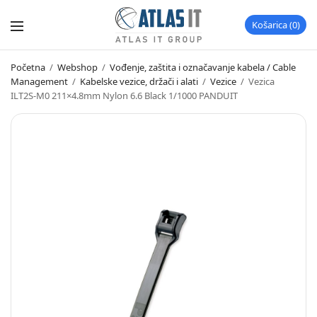
Košarica
0
Početna
/
Webshop
/
Vođenje, zaštita i označavanje kabela / Cable
Management
/
Kabelske vezice, držači i alati
/
Vezice
/
Vezica
ILT2S-M0 211×4.8mm Nylon 6.6 Black 1/1000 PANDUIT