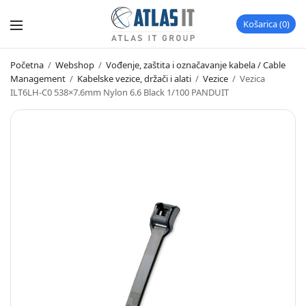
Košarica
0
Početna
/
Webshop
/
Vođenje, zaštita i označavanje kabela / Cable
Management
/
Kabelske vezice, držači i alati
/
Vezice
/
Vezica
ILT6LH-C0 538×7.6mm Nylon 6.6 Black 1/100 PANDUIT