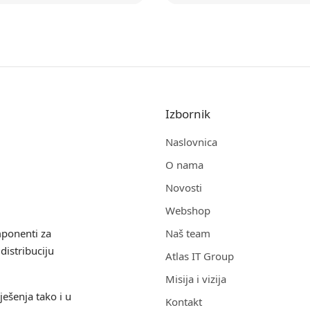
Izbornik
Naslovnica
O nama
Novosti
Webshop
mponenti za
Naš team
distribuciju
Atlas IT Group
Misija i vizija
ješenja tako i u
Kontakt