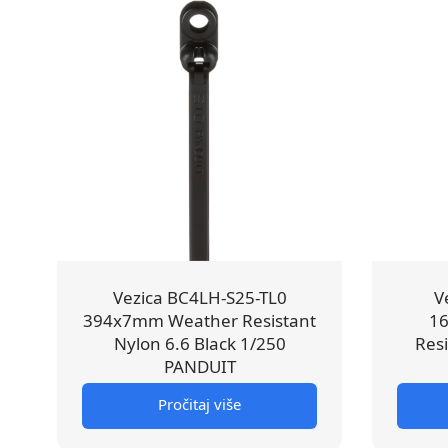
Vezica BC4LH-S25-TL0
V
394x7mm Weather Resistant
1
Nylon 6.6 Black 1/250
Resi
PANDUIT
Pročitaj više