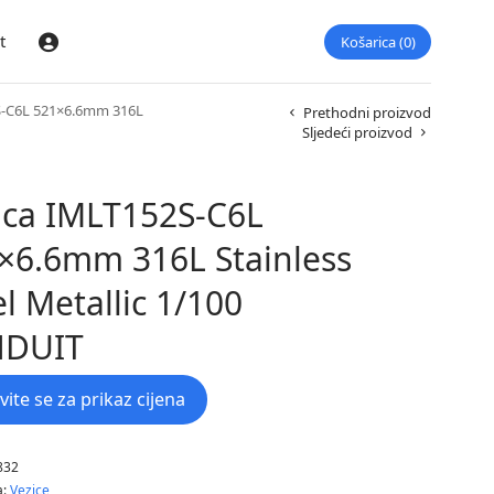
t
Košarica
0
Prijava
S-C6L 521×6.6mm 316L
Prethodni proizvod
Sljedeći proizvod
ica IMLT152S-C6L
×6.6mm 316L Stainless
el Metallic 1/100
NDUIT
avite se za prikaz cijena
832
a:
Vezice