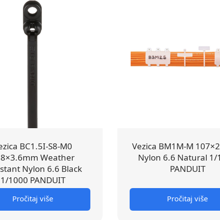
ezica BC1.5I-S8-M0
Vezica BM1M-M 107×
68×3.6mm Weather
Nylon 6.6 Natural 1
stant Nylon 6.6 Black
PANDUIT
1/1000 PANDUIT
Pročitaj više
Pročitaj više