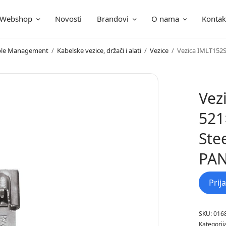
Webshop
Novosti
Brandovi
O nama
Kontak
ica
Cable Management
/
Kabelske vezice, držači i alati
/
Vezice
/
Vezica IMLT152
Vez
521
Ste
PA
Prij
SKU:
016
Kategorij