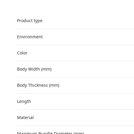
Product type
Environment
Color
Body Width (mm)
Body Thickness (mm)
Length
Material
Maximum Bundle Diameter (mm)