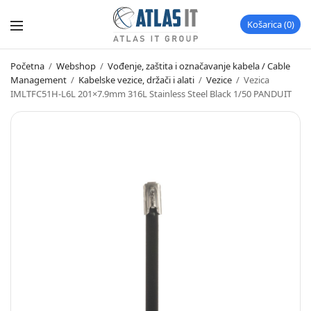
Košarica
0
Početna
/
Webshop
/
Vođenje, zaštita i označavanje kabela / Cable
Management
/
Kabelske vezice, držači i alati
/
Vezice
/
Vezica
IMLTFC51H-L6L 201×7.9mm 316L Stainless Steel Black 1/50 PANDUIT