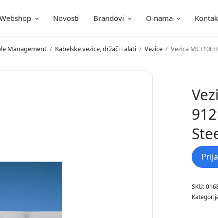
Webshop
Novosti
Brandovi
O nama
Kontak
ica
Cable Management
/
Kabelske vezice, držači i alati
/
Vezice
/
Vezica MLT10EH
Vez
912
Ste
Prij
SKU:
016
Kategorij