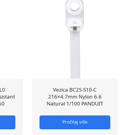
L0
Vezica BC2S-S10-C
istant
216×4.7mm Nylon 6.6
50
Natural 1/100 PANDUIT
Pročitaj više