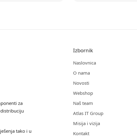
Izbornik
Naslovnica
O nama
Novosti
Webshop
mponenti za
Naš team
distribuciju
Atlas IT Group
Misija i vizija
ješenja tako i u
Kontakt