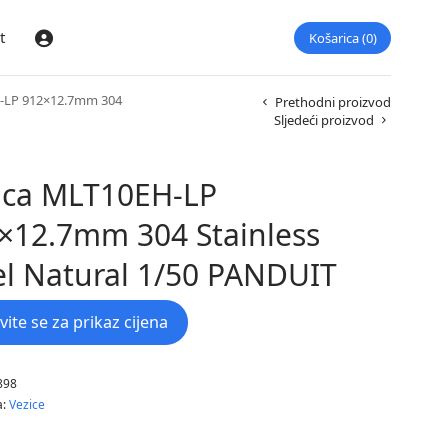
t
Košarica
0
Prijava
-LP 912×12.7mm 304
Prethodni proizvod
Sljedeći proizvod
ica MLT10EH-LP
×12.7mm 304 Stainless
el Natural 1/50 PANDUIT
avite se za prikaz cijena
898
a:
Vezice