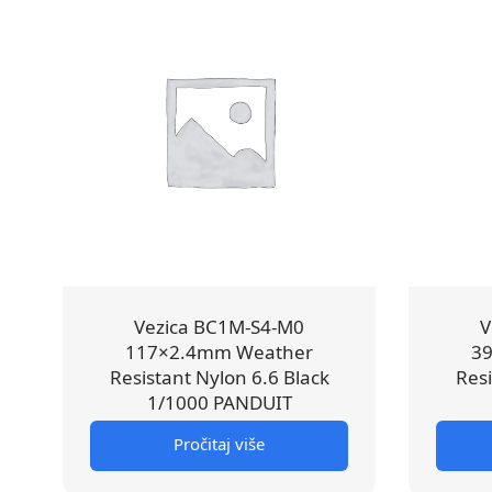
Vezica BC1M-S4-M0
V
117×2.4mm Weather
3
Resistant Nylon 6.6 Black
Resi
1/1000 PANDUIT
Pročitaj više