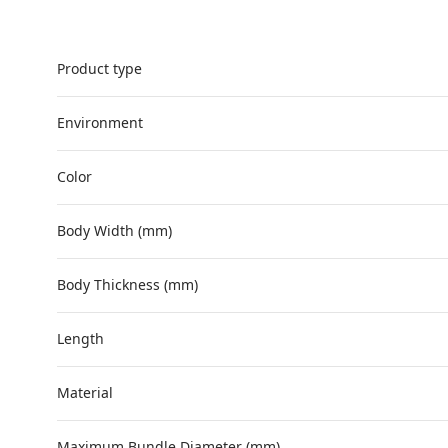
Product type
Environment
Color
Body Width (mm)
Body Thickness (mm)
Length
Material
Maximum Bundle Diameter (mm)