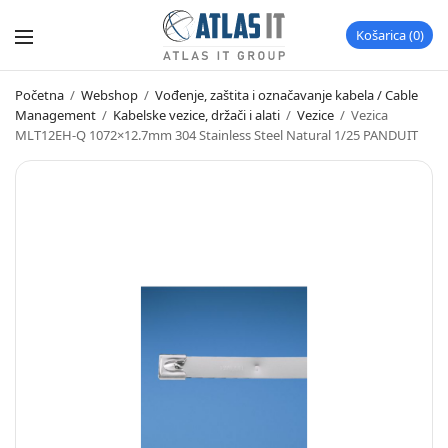
Košarica
0
Početna
/
Webshop
/
Vođenje, zaštita i označavanje kabela / Cable
Management
/
Kabelske vezice, držači i alati
/
Vezice
/
Vezica
MLT12EH-Q 1072×12.7mm 304 Stainless Steel Natural 1/25 PANDUIT