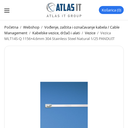
Košarica
0
Početna
/
Webshop
/
Vođenje, zaštita i označavanje kabela / Cable
Management
/
Kabelske vezice, držači i alati
/
Vezice
/
Vezica
MLT14S-Q 1156×4.6mm 304 Stainless Steel Natural 1/25 PANDUIT