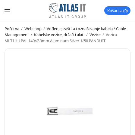
Košarica
0
Početna
/
Webshop
/
Vođenje, zaštita i označavanje kabela / Cable
Management
/
Kabelske vezice, držači i alati
/
Vezice
/
Vezica
MLT1H-LPAL 140×7.9mm Aluminum Silver 1/50 PANDUIT