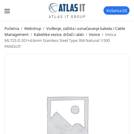
Košarica
0
Početna
/
Webshop
/
Vođenje, zaštita i označavanje kabela / Cable
Management
/
Kabelske vezice, držači i alati
/
Vezice
/
Vezica
MLT2S-D 201×4.6mm Stainless Steel Type 304 Natural 1/500
PANDUIT