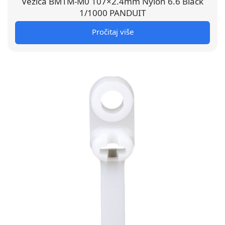
Vezica BM1M-M0 107×2.4mm Nylon 6.6 Black
1/1000 PANDUIT
Pročitaj više