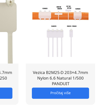
×4.7mm
Vezica B2M2S-D 203×4.7mm
/250
Nylon 6.6 Natural 1/500
PANDUIT
Pročitaj više