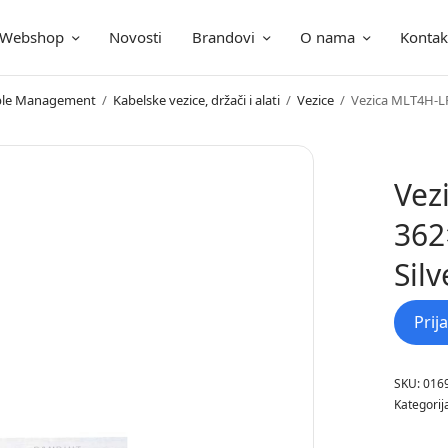
Webshop
Novosti
Brandovi
O nama
Kontak
ica
Cable Management
/
Kabelske vezice, držači i alati
/
Vezice
/
Vezica MLT4H-L
Vez
362
Sil
Prij
SKU:
016
Kategorij