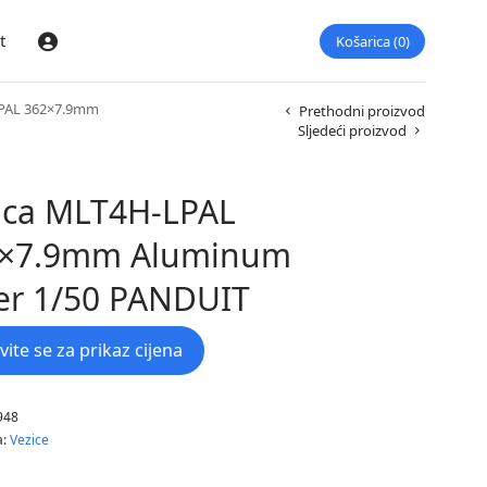
t
Košarica
0
Prijava
PAL 362×7.9mm
Prethodni proizvod
Sljedeći proizvod
ica MLT4H-LPAL
×7.9mm Aluminum
ver 1/50 PANDUIT
avite se za prikaz cijena
948
a:
Vezice