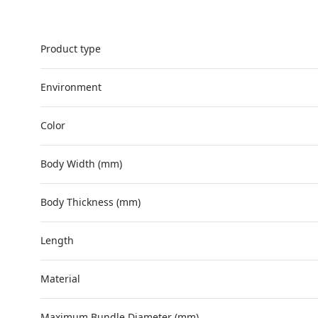
Product type
Environment
Color
Body Width (mm)
Body Thickness (mm)
Length
Material
Maximum Bundle Diameter (mm)