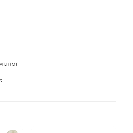
3MT,HTMT
t