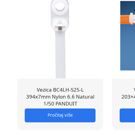
Vezica BC4LH-S25-L
394x7mm Nylon 6.6 Natural
203×4
1/50 PANDUIT
Pročitaj više