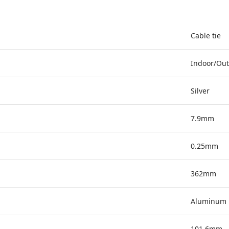
Cable tie
Indoor/Ou
Silver
7.9mm
0.25mm
362mm
Aluminum
101.6mm