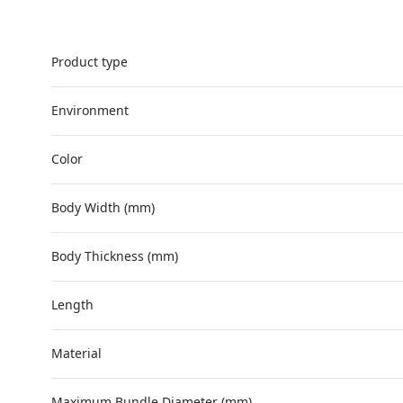
Product type
Environment
Color
Body Width (mm)
Body Thickness (mm)
Length
Material
Maximum Bundle Diameter (mm)