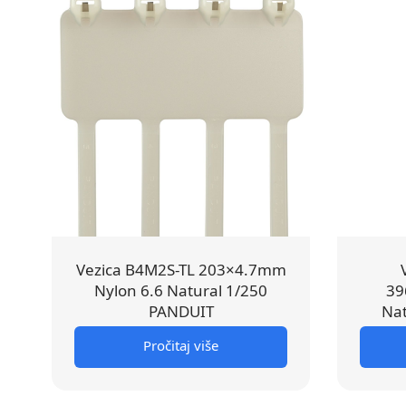
Vezica B4M2S-TL 203×4.7mm
Nylon 6.6 Natural 1/250
39
PANDUIT
Nat
Pročitaj više