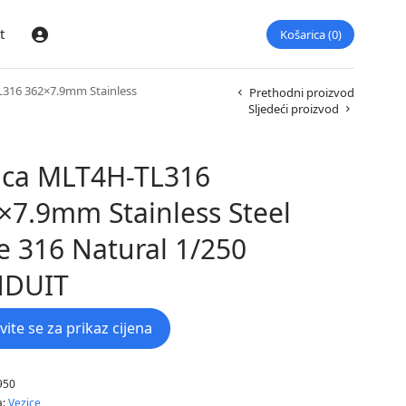
t
Košarica
0
Prijava
316 362×7.9mm Stainless
Prethodni proizvod
Sljedeći proizvod
ica MLT4H-TL316
×7.9mm Stainless Steel
e 316 Natural 1/250
NDUIT
avite se za prikaz cijena
950
a:
Vezice