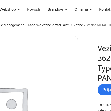
Webshop
Novosti
Brandovi
O nama
Kontak
ica
Cable Management
/
Kabelske vezice, držači i alati
/
Vezice
/
Vezica MLT4H-TL
Vez
362
Typ
PA
Prij
SKU:
016
Kategorij