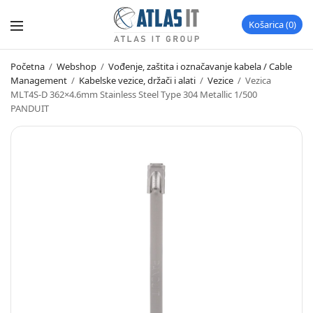
Košarica
0
Početna
/
Webshop
/
Vođenje, zaštita i označavanje kabela / Cable
Management
/
Kabelske vezice, držači i alati
/
Vezice
/
Vezica
MLT4S-D 362×4.6mm Stainless Steel Type 304 Metallic 1/500
PANDUIT