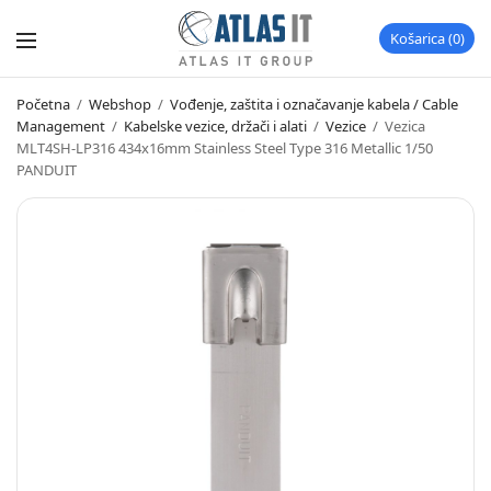
Košarica
0
Početna
/
Webshop
/
Vođenje, zaštita i označavanje kabela / Cable
Management
/
Kabelske vezice, držači i alati
/
Vezice
/
Vezica
MLT4SH-LP316 434x16mm Stainless Steel Type 316 Metallic 1/50
PANDUIT