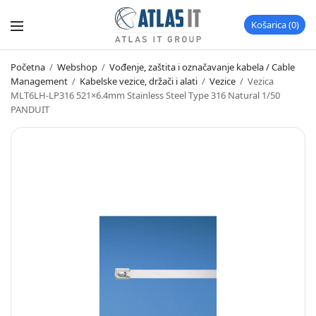
Košarica
0
Početna
/
Webshop
/
Vođenje, zaštita i označavanje kabela / Cable
Management
/
Kabelske vezice, držači i alati
/
Vezice
/
Vezica
MLT6LH-LP316 521×6.4mm Stainless Steel Type 316 Natural 1/50
PANDUIT