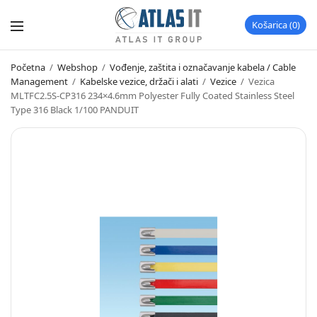
Košarica
0
Početna
/
Webshop
/
Vođenje, zaštita i označavanje kabela / Cable
Management
/
Kabelske vezice, držači i alati
/
Vezice
/
Vezica
MLTFC2.5S-CP316 234×4.6mm Polyester Fully Coated Stainless Steel
Type 316 Black 1/100 PANDUIT