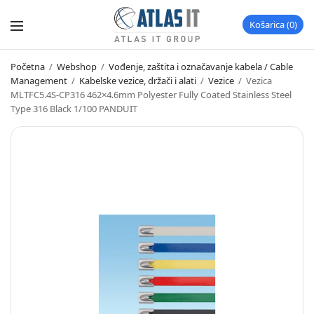
Košarica
0
Početna
/
Webshop
/
Vođenje, zaštita i označavanje kabela / Cable
Management
/
Kabelske vezice, držači i alati
/
Vezice
/
Vezica
MLTFC5.4S-CP316 462×4.6mm Polyester Fully Coated Stainless Steel
Type 316 Black 1/100 PANDUIT