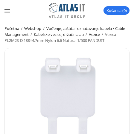
Košarica
0
Početna
/
Webshop
/
Vođenje, zaštita i označavanje kabela / Cable
Management
/
Kabelske vezice, držači i alati
/
Vezice
/
Vezica
PL2M2S-D 188×4.7mm Nylon 6.6 Natural 1/500 PANDUIT