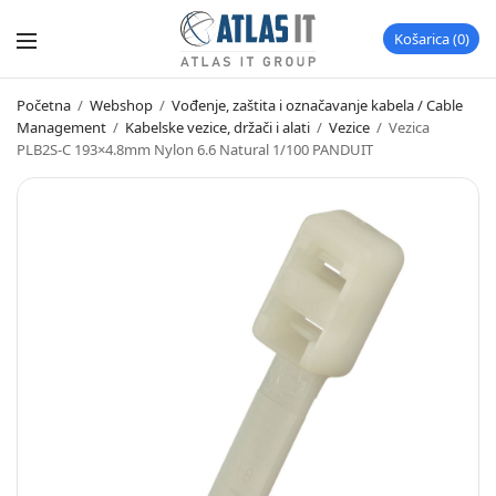
Košarica
0
Početna
/
Webshop
/
Vođenje, zaštita i označavanje kabela / Cable
Management
/
Kabelske vezice, držači i alati
/
Vezice
/
Vezica
PLB2S-C 193×4.8mm Nylon 6.6 Natural 1/100 PANDUIT