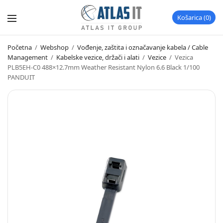
Košarica
0
Početna
/
Webshop
/
Vođenje, zaštita i označavanje kabela / Cable
Management
/
Kabelske vezice, držači i alati
/
Vezice
/
Vezica
PLB5EH-C0 488×12.7mm Weather Resistant Nylon 6.6 Black 1/100
PANDUIT