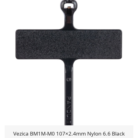
Vezica BM1M-M0 107×2.4mm Nylon 6.6 Black