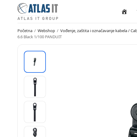
Naslovn
Početna
/
Webshop
/
Vođenje, zaštita i označavanje kabela / 
6.6 Black 1/100 PANDUIT