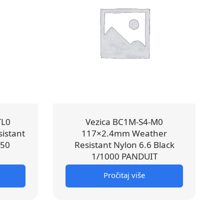
TL0
Vezica BC1M-S4-M0
istant
117×2.4mm Weather
250
Resistant Nylon 6.6 Black
1/1000 PANDUIT
Pročitaj više