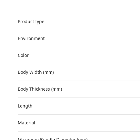
Product type
Environment
Color
Body Width (mm)
Body Thickness (mm)
Length
Material
Maximum Bundle Diameter (mm)