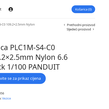
t
Košarica
0
Prijava
4-C0 109.2×2.5mm Nylon
Prethodni proizvod
Sljedeći proizvod
ica PLC1M-S4-C0
.2×2.5mm Nylon 6.6
ck 1/100 PANDUIT
avite se za prikaz cijena
056
a:
Vezice