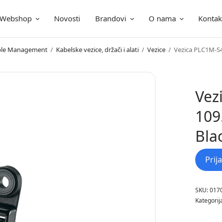
Webshop
Novosti
Brandovi
O nama
Kontak
ica
Cable Management
/
Kabelske vezice, držači i alati
/
Vezice
/
Vezica PLC1M-S
Vez
109
Bla
Prij
SKU:
017
Kategorij