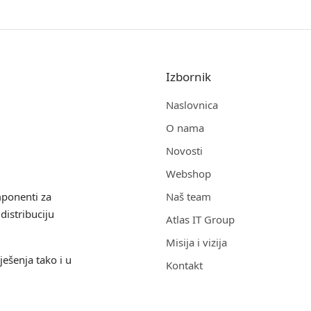
Izbornik
Naslovnica
O nama
Novosti
Webshop
mponenti za
Naš team
distribuciju
Atlas IT Group
Misija i vizija
ješenja tako i u
Kontakt