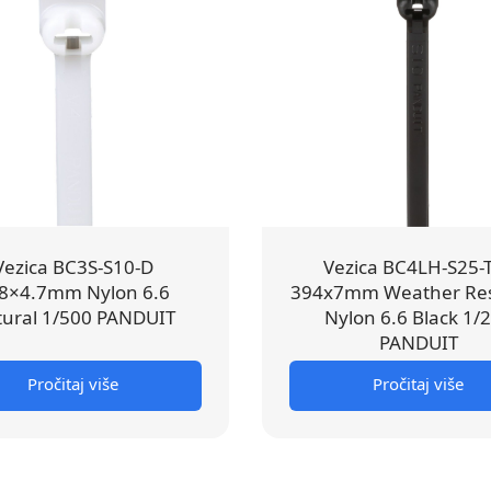
Vezica BC3S-S10-D
Vezica BC4LH-S25-
8×4.7mm Nylon 6.6
394x7mm Weather Res
ural 1/500 PANDUIT
Nylon 6.6 Black 1/
PANDUIT
Pročitaj više
Pročitaj više