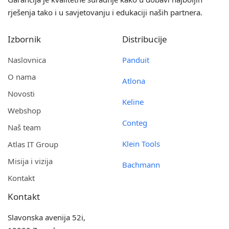
rješenja tako i u savjetovanju i edukaciji naših partnera.
Izbornik
Distribucije
Naslovnica
Panduit
O nama
Atlona
Novosti
Keline
Webshop
Conteg
Naš team
Klein Tools
Atlas IT Group
Misija i vizija
Bachmann
Kontakt
Kontakt
Slavonska avenija 52i,