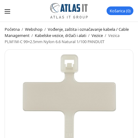
Košarica
0
Početna
/
Webshop
/
Vođenje, zaštita i označavanje kabela / Cable
Management
/
Kabelske vezice, držači i alati
/
Vezice
/
Vezica
PLM1M-C 99×2.5mm Nylon 6.6 Natural 1/100 PANDUIT