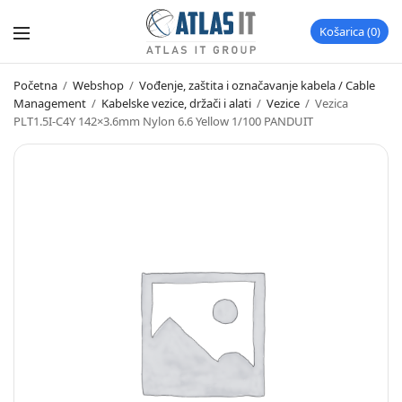
Košarica
0
Početna
/
Webshop
/
Vođenje, zaštita i označavanje kabela / Cable
Management
/
Kabelske vezice, držači i alati
/
Vezice
/
Vezica
PLT1.5I-C4Y 142×3.6mm Nylon 6.6 Yellow 1/100 PANDUIT