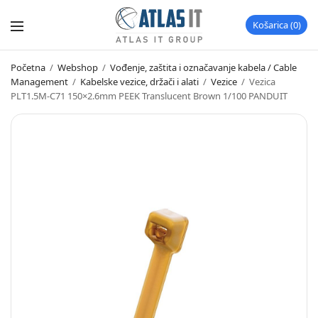
Košarica
0
Početna
/
Webshop
/
Vođenje, zaštita i označavanje kabela / Cable
Management
/
Kabelske vezice, držači i alati
/
Vezice
/
Vezica
PLT1.5M-C71 150×2.6mm PEEK Translucent Brown 1/100 PANDUIT