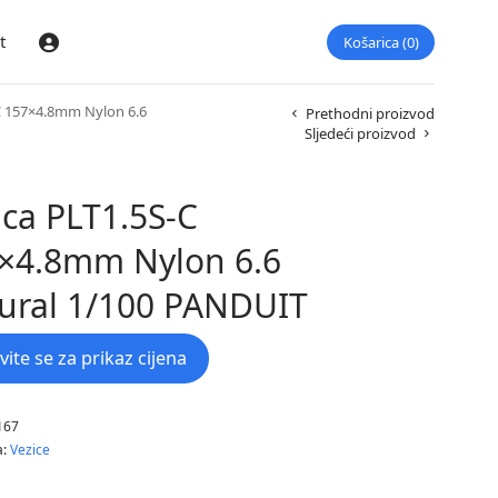
t
Košarica
0
Prijava
C 157×4.8mm Nylon 6.6
Prethodni proizvod
Sljedeći proizvod
ica PLT1.5S-C
×4.8mm Nylon 6.6
ural 1/100 PANDUIT
avite se za prikaz cijena
167
a:
Vezice