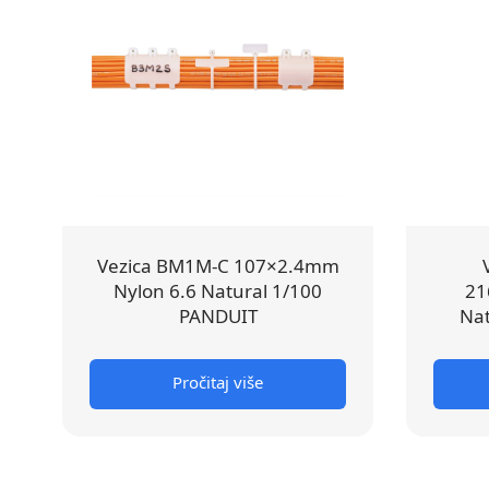
Vezica BM1M-C 107×2.4mm
Nylon 6.6 Natural 1/100
21
PANDUIT
Nat
Pročitaj više