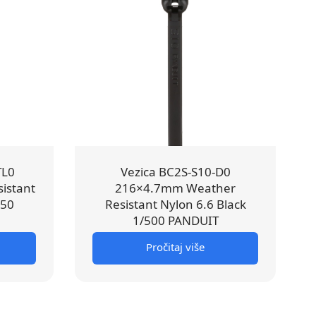
TL0
Vezica BC2S-S10-D0
istant
216×4.7mm Weather
250
Resistant Nylon 6.6 Black
1/500 PANDUIT
Pročitaj više