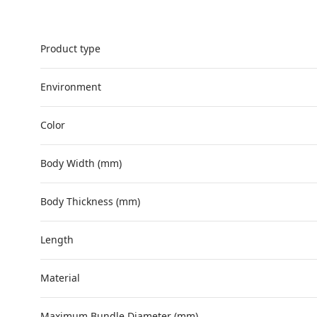
Product type
Environment
Color
Body Width (mm)
Body Thickness (mm)
Length
Material
Maximum Bundle Diameter (mm)