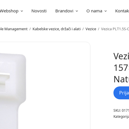
Webshop
Novosti
Brandovi
O nama
Kontak
ica
Cable Management
/
Kabelske vezice, držači i alati
/
Vezice
/
Vezica PLT1.5S-
Vez
157
Nat
Prij
SKU:
017
Kategorij