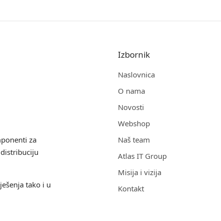
Izbornik
Naslovnica
O nama
Novosti
Webshop
mponenti za
Naš team
distribuciju
Atlas IT Group
Misija i vizija
ješenja tako i u
Kontakt