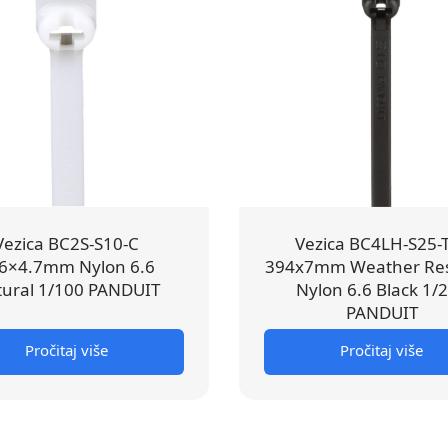
Vezica BC2S-S10-C
Vezica BC4LH-S25-
6×4.7mm Nylon 6.6
394x7mm Weather Res
ural 1/100 PANDUIT
Nylon 6.6 Black 1/
PANDUIT
Pročitaj više
Pročitaj više