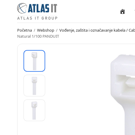
Naslovn
Početna
/
Webshop
/
Vođenje, zaštita i označavanje kabela / 
Natural 1/100 PANDUIT