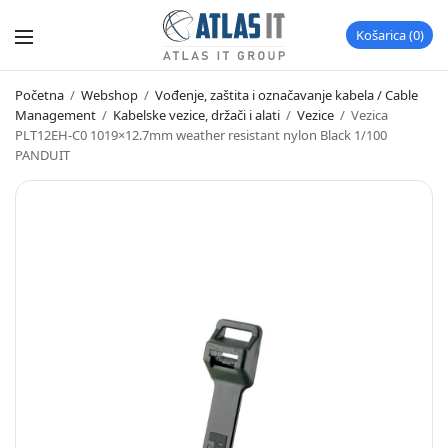
Košarica
0
Početna
/
Webshop
/
Vođenje, zaštita i označavanje kabela / Cable
Management
/
Kabelske vezice, držači i alati
/
Vezice
/
Vezica
PLT12EH-C0 1019×12.7mm weather resistant nylon Black 1/100
PANDUIT