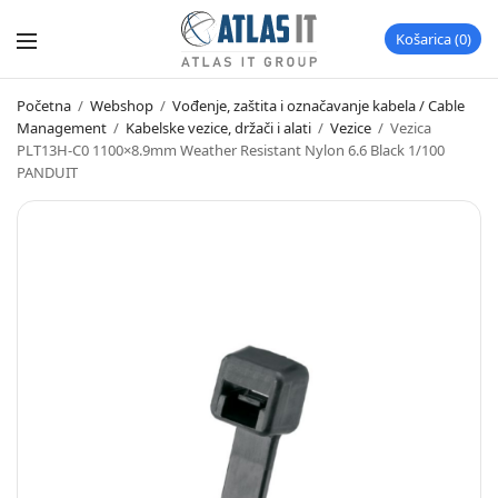
Košarica
0
Početna
/
Webshop
/
Vođenje, zaštita i označavanje kabela / Cable
Management
/
Kabelske vezice, držači i alati
/
Vezice
/
Vezica
PLT13H-C0 1100×8.9mm Weather Resistant Nylon 6.6 Black 1/100
PANDUIT