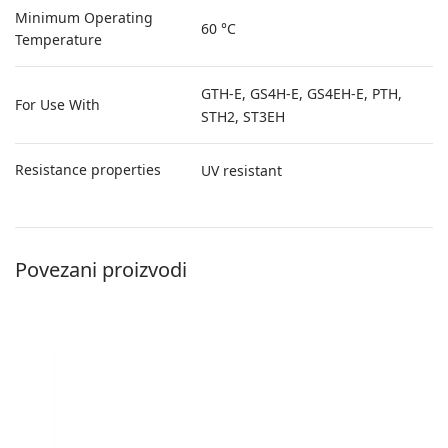
Minimum Operating
60 °C
Temperature
GTH-E, GS4H-E, GS4EH-E, PTH,
For Use With
STH2, ST3EH
Resistance properties
UV resistant
Povezani proizvodi