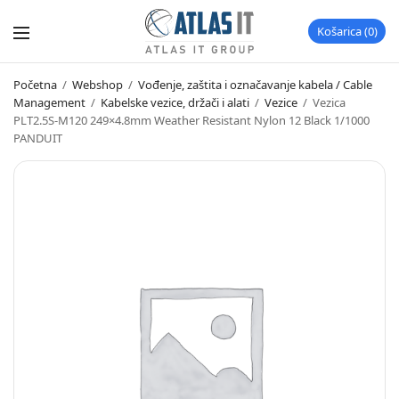
Košarica
0
Početna
/
Webshop
/
Vođenje, zaštita i označavanje kabela / Cable
Management
/
Kabelske vezice, držači i alati
/
Vezice
/
Vezica
PLT2.5S-M120 249×4.8mm Weather Resistant Nylon 12 Black 1/1000
PANDUIT