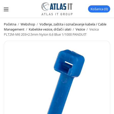
Košarica
0
Početna
/
Webshop
/
Vođenje, zaštita i označavanje kabela / Cable
Management
/
Kabelske vezice, držači i alati
/
Vezice
/
Vezica
PLT2M-M6 203×2.5mm Nylon 6.6 Blue 1/1000 PANDUIT