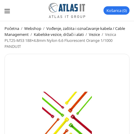
Košarica
0
Početna
/
Webshop
/
Vođenje, zaštita i označavanje kabela / Cable
Management
/
Kabelske vezice, držači i alati
/
Vezice
/
Vezica
PLT2S-M53 188×4.8mm Nylon 6.6 Fluorescent Orange 1/1000
PANDUIT