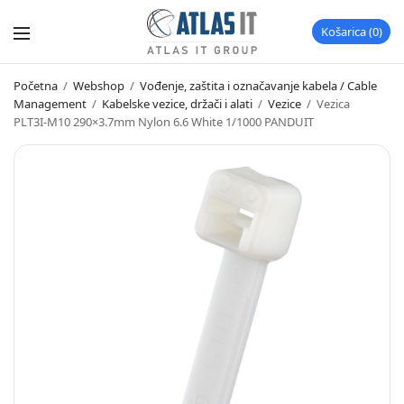
Košarica
0
Početna
/
Webshop
/
Vođenje, zaštita i označavanje kabela / Cable
Management
/
Kabelske vezice, držači i alati
/
Vezice
/
Vezica
PLT3I-M10 290×3.7mm Nylon 6.6 White 1/1000 PANDUIT