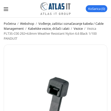
Košarica
0
Početna
/
Webshop
/
Vođenje, zaštita i označavanje kabela / Cable
Management
/
Kabelske vezice, držači i alati
/
Vezice
/
Vezica
PLT3S-C00 292×4.8mm Weather Resistant Nylon 6.6 Black 1/100
PANDUIT