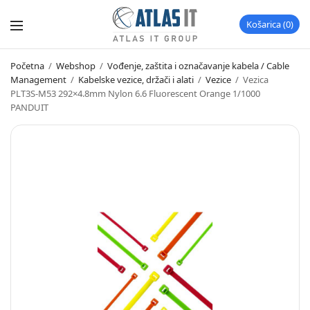
Košarica
0
Početna
/
Webshop
/
Vođenje, zaštita i označavanje kabela / Cable
Management
/
Kabelske vezice, držači i alati
/
Vezice
/
Vezica
PLT3S-M53 292×4.8mm Nylon 6.6 Fluorescent Orange 1/1000
PANDUIT