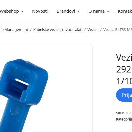
Webshop
Novosti
Brandovi
O nama
Kontak
ica
Cable Management
/
Kabelske vezice, držači i alati
/
Vezice
/
Vezica PLT3S-M6
Vez
292
1/1
Prij
SKU:
017
Kategorij