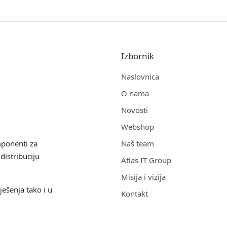
Izbornik
Naslovnica
O nama
Novosti
Webshop
mponenti za
Naš team
distribuciju
Atlas IT Group
Misija i vizija
ješenja tako i u
Kontakt