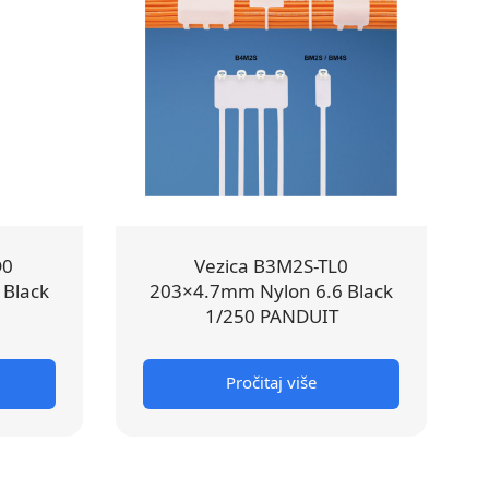
D0
Vezica B3M2S-TL0
 Black
203×4.7mm Nylon 6.6 Black
1/250 PANDUIT
Pročitaj više