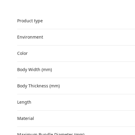
Product type
Environment
Color
Body Width (mm)
Body Thickness (mm)
Length
Material
Maximum Bundle Diameter (mm)