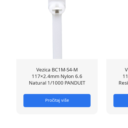
Vezica BC1M-S4-M
V
117×2.4mm Nylon 6.6
1
Natural 1/1000 PANDUIT
Resi
Pročitaj više