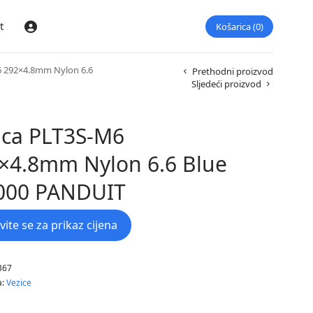
t
Košarica
0
Prijava
 292×4.8mm Nylon 6.6
Prethodni proizvod
Sljedeći proizvod
ica PLT3S-M6
×4.8mm Nylon 6.6 Blue
000 PANDUIT
avite se za prikaz cijena
367
a:
Vezice