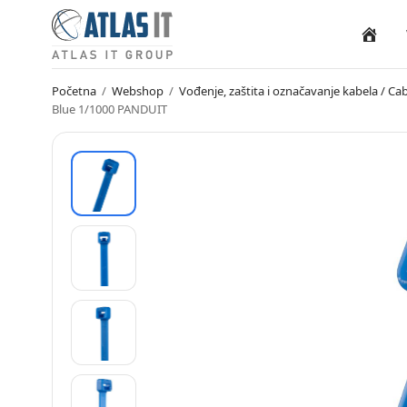
Naslovn
Početna
/
Webshop
/
Vođenje, zaštita i označavanje kabela / 
Blue 1/1000 PANDUIT