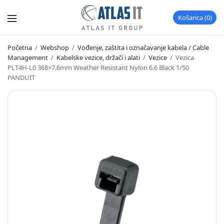
Košarica
0
Početna
/
Webshop
/
Vođenje, zaštita i označavanje kabela / Cable
Management
/
Kabelske vezice, držači i alati
/
Vezice
/
Vezica
PLT4H-L0 368×7.6mm Weather Resistant Nylon 6.6 Black 1/50
PANDUIT