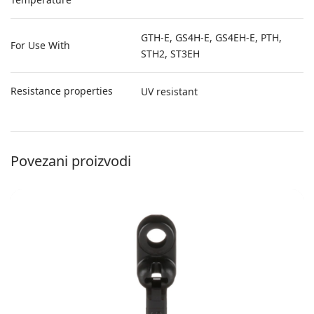
GTH-E, GS4H-E, GS4EH-E, PTH,
For Use With
STH2, ST3EH
Resistance properties
UV resistant
Povezani proizvodi