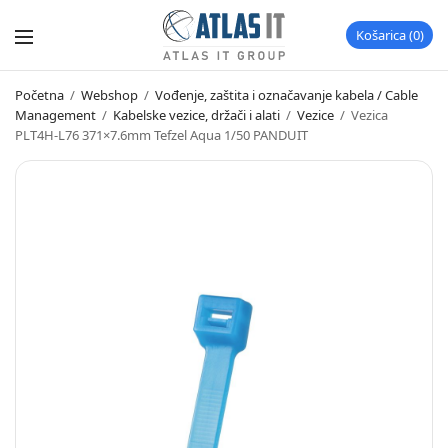
Košarica
0
Početna
/
Webshop
/
Vođenje, zaštita i označavanje kabela / Cable
Management
/
Kabelske vezice, držači i alati
/
Vezice
/
Vezica
PLT4H-L76 371×7.6mm Tefzel Aqua 1/50 PANDUIT