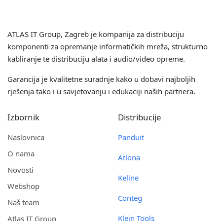
ATLAS IT Group
, Zagreb je kompanija za distribuciju
komponenti za opremanje informatičkih mreža, strukturno
kabliranje te distribuciju alata i audio/video opreme.
Garancija je kvalitetne suradnje kako u dobavi najboljih
rješenja tako i u savjetovanju i edukaciji naših partnera.
Izbornik
Distribucije
Naslovnica
Panduit
O nama
Atlona
Novosti
Keline
Webshop
Conteg
Naš team
Klein Tools
Atlas IT Group