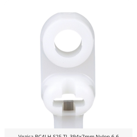
Vezica BC4LH-S25-TL 394x7mm Nylon 6.6