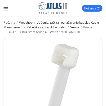
Košarica
0
Početna
/
Webshop
/
Vođenje, zaštita i označavanje kabela / Cable
Management
/
Kabelske vezice, držači i alati
/
Vezice
/
Vezica
PLT4S-C10 368×4.8mm Nylon 6.6 White 1/100 PANDUIT