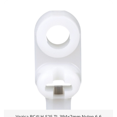
Vezica BC4LH-S25-TL 394x7mm Nylon 6.6