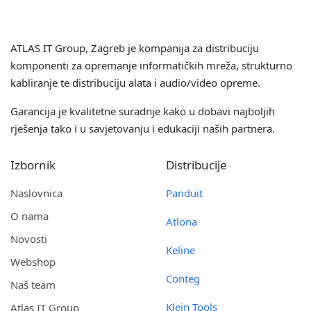
ATLAS IT Group
, Zagreb je kompanija za distribuciju
komponenti za opremanje informatičkih mreža, strukturno
kabliranje te distribuciju alata i audio/video opreme.
Garancija je kvalitetne suradnje kako u dobavi najboljih
rješenja tako i u savjetovanju i edukaciji naših partnera.
Izbornik
Distribucije
Naslovnica
Panduit
O nama
Atlona
Novosti
Keline
Webshop
Conteg
Naš team
Klein Tools
Atlas IT Group