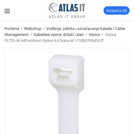
Košarica
0
Početna
/
Webshop
/
Vođenje, zaštita i označavanje kabela / Cable
Management
/
Kabelske vezice, držači i alati
/
Vezice
/
Vezica
PLT5S-M 445×4.8mm Nylon 6.6 Natural 1/1000 PANDUIT