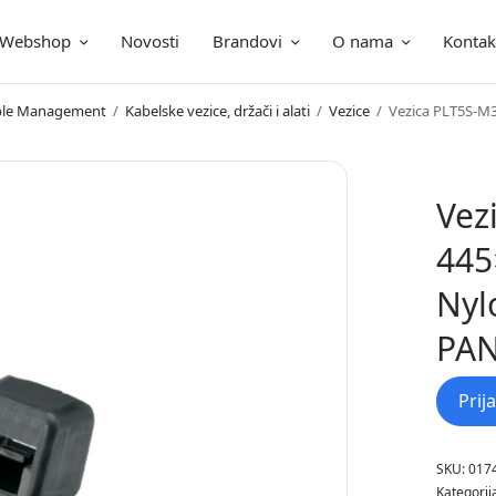
Webshop
Novosti
Brandovi
O nama
Kontak
ica
Cable Management
/
Kabelske vezice, držači i alati
/
Vezice
/
Vezica PLT5S-M
Vez
445
Nyl
PA
Prij
SKU:
017
Kategorij