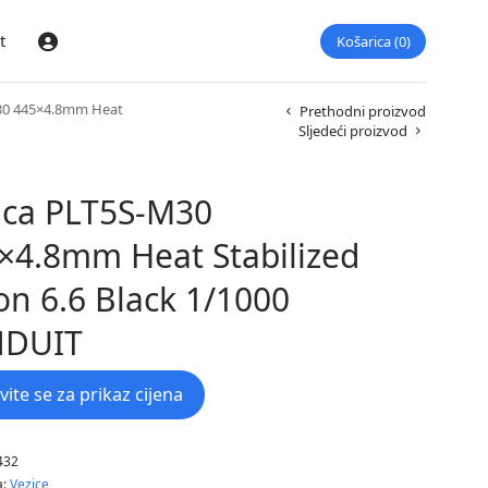
t
Košarica
0
Prijava
30 445×4.8mm Heat
Prethodni proizvod
Sljedeći proizvod
ica PLT5S-M30
×4.8mm Heat Stabilized
on 6.6 Black 1/1000
NDUIT
avite se za prikaz cijena
432
a:
Vezice