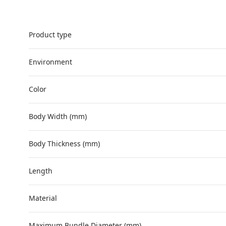
Product type
Environment
Color
Body Width (mm)
Body Thickness (mm)
Length
Material
Maximum Bundle Diameter (mm)