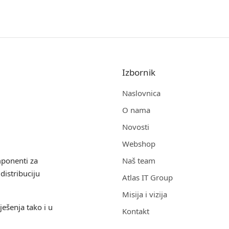
Izbornik
Naslovnica
O nama
Novosti
Webshop
mponenti za
Naš team
distribuciju
Atlas IT Group
Misija i vizija
ješenja tako i u
Kontakt