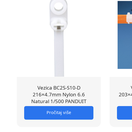
Vezica BC2S-S10-D
216×4.7mm Nylon 6.6
203×4
Natural 1/500 PANDUIT
Pročitaj više