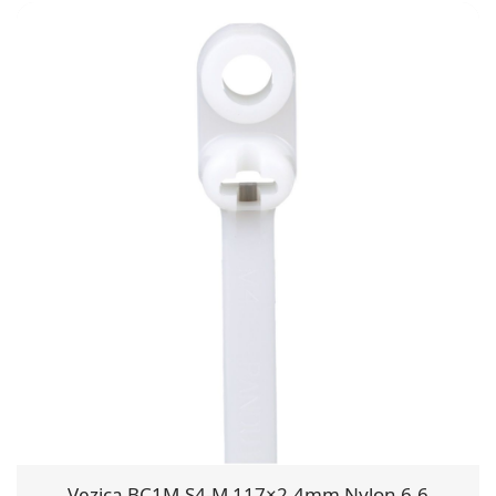
Vezica BC1M-S4-M 117×2.4mm Nylon 6.6