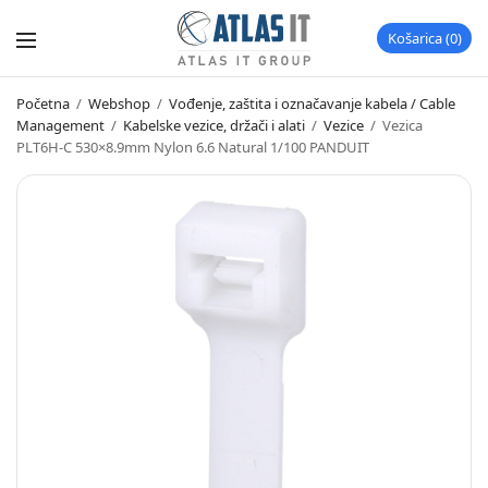
Košarica
0
Početna
/
Webshop
/
Vođenje, zaštita i označavanje kabela / Cable
Management
/
Kabelske vezice, držači i alati
/
Vezice
/
Vezica
PLT6H-C 530×8.9mm Nylon 6.6 Natural 1/100 PANDUIT