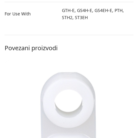
GTH-E, GS4H-E, GS4EH-E, PTH,
For Use With
STH2, ST3EH
Povezani proizvodi