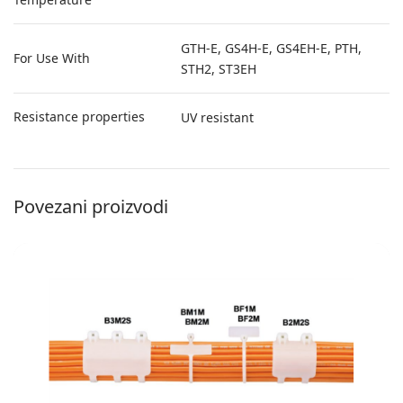
GTH-E, GS4H-E, GS4EH-E, PTH,
For Use With
STH2, ST3EH
Resistance properties
UV resistant
Povezani proizvodi