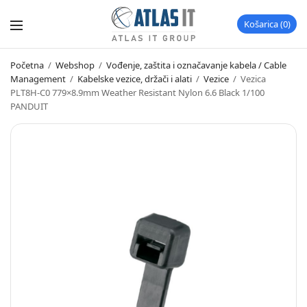
Košarica
0
Početna
/
Webshop
/
Vođenje, zaštita i označavanje kabela / Cable
Management
/
Kabelske vezice, držači i alati
/
Vezice
/
Vezica
PLT8H-C0 779×8.9mm Weather Resistant Nylon 6.6 Black 1/100
PANDUIT