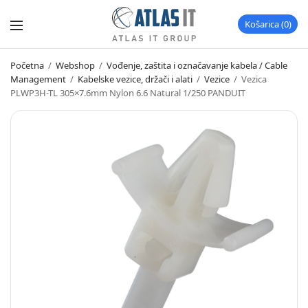
Košarica
0
Početna
/
Webshop
/
Vođenje, zaštita i označavanje kabela / Cable
Management
/
Kabelske vezice, držači i alati
/
Vezice
/
Vezica
PLWP3H-TL 305×7.6mm Nylon 6.6 Natural 1/250 PANDUIT