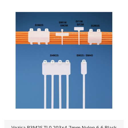
Vezica B3M2S-TL0 203×4.7mm Nylon 6.6 Black