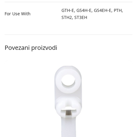
GTH-E, GS4H-E, GS4EH-E, PTH,
For Use With
STH2, ST3EH
Povezani proizvodi