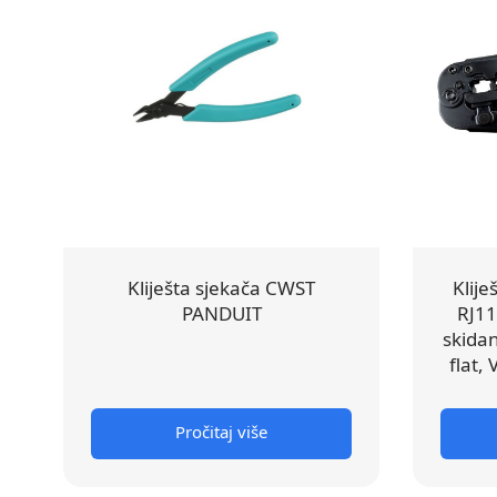
Kliješta sjekača CWST
Klije
PANDUIT
RJ11
skidan
flat,
Pročitaj više