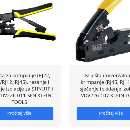
šta za krimpanje (RJ22,
Kliješta univerzalna
/RJ12, RJ45), rezanje i
krimpanje (RJ45, RJ11
je izolacije za STP/UTP i
sječenje i skidanje izol
 VDV226-011-SEN KLEIN
VDV226-107 KLEIN T
TOOLS
Pročitaj više
Pročitaj više