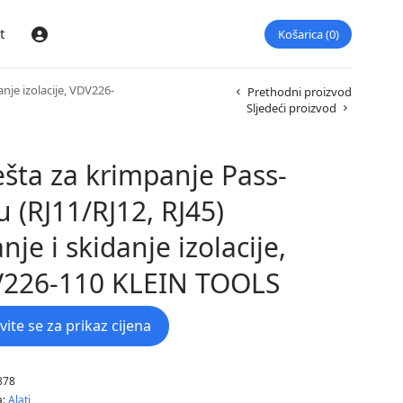
t
Košarica
0
Prijava
anje izolacije, VDV226-
Prethodni proizvod
Sljedeći proizvod
ješta za krimpanje Pass-
u (RJ11/RJ12, RJ45)
nje i skidanje izolacije,
226-110 KLEIN TOOLS
avite se za prikaz cijena
878
a:
Alati