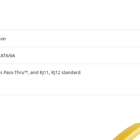
ion
CAT6/6A
ls Pass-Thru™, and RJ11, RJ12 standard