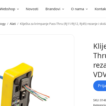
Webshop
Novosti
Brandovi
O nama
Kontak
ica
logy
/
Alati
/
Kliješta za krimpanje Pass-Thru (RJ11/RJ12, RJ45) rezanje i skid
Kli
Thr
reza
VDV
Prij
SKU:
014
Kategorij