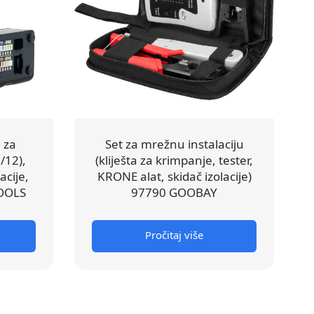
 za
Set za mrežnu instalaciju
/12),
(kliješta za krimpanje, tester,
acije,
KRONE alat, skidač izolacije)
OOLS
97790 GOOBAY
Pročitaj više