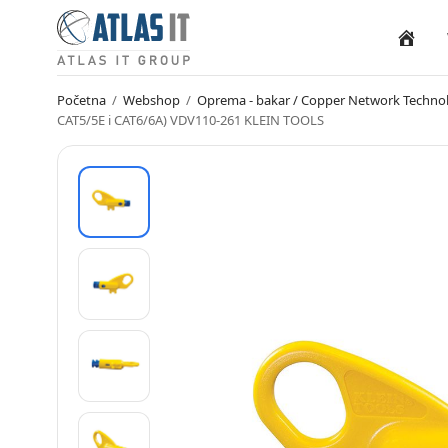
Naslovn
Početna
/
Webshop
/
Oprema - bakar / Copper Network Techno
CAT5/5E i CAT6/6A) VDV110-261 KLEIN TOOLS