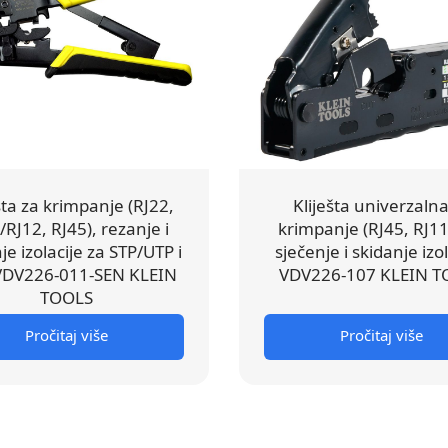
šta za krimpanje (RJ22,
Kliješta univerzalna
/RJ12, RJ45), rezanje i
krimpanje (RJ45, RJ11
je izolacije za STP/UTP i
sječenje i skidanje izol
 VDV226-011-SEN KLEIN
VDV226-107 KLEIN T
TOOLS
Pročitaj više
Pročitaj više