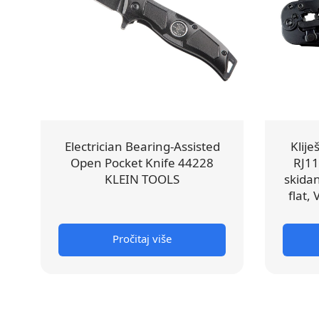
Electrician Bearing-Assisted
Klije
Open Pocket Knife 44228
RJ11
KLEIN TOOLS
skidan
flat,
Pročitaj više