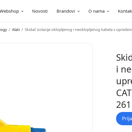
Webshop
Novosti
Brandovi
O nama
Kontak
ica
logy
/
Alati
/
Skidač izolacije oklopljenog i neoklopljenog kabela s uprede
Ski
i n
upr
CAT
261
Prij