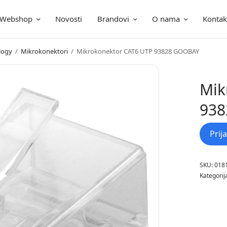
Webshop
Novosti
Brandovi
O nama
Kontak
ica
logy
/
Mikrokonektori
/
Mikrokonektor CAT6 UTP 93828 GOOBAY
Mik
938
Prij
SKU:
018
Kategorij