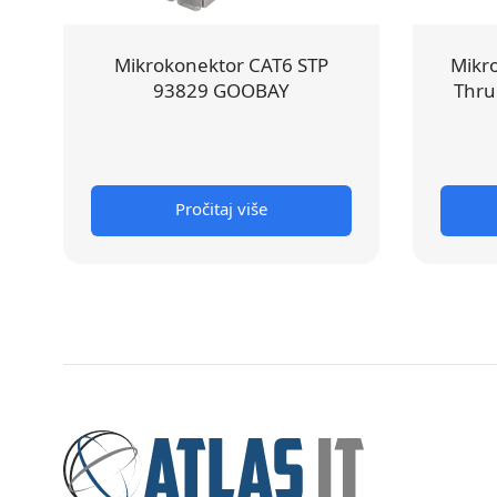
Mikrokonektor CAT6 STP
Mikr
93829 GOOBAY
Thru
Pročitaj više