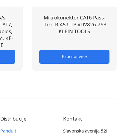
5/s
Mikrokonektor CAT6 Pass-
 CAT7,
Thru RJ45 UTP VDV826-763
ables,
KLEIN TOOLS
m, KE-
NE
Pročitaj više
Distribucije
Kontakt
Panduit
Slavonska avenija 52i,