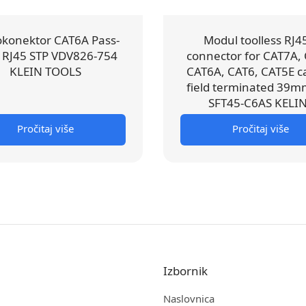
okonektor CAT6A Pass-
Modul toolless RJ4
 RJ45 STP VDV826-754
connector for CAT7A,
KLEIN TOOLS
CAT6A, CAT6, CAT5E c
field terminated 39m
SFT45-C6AS KELI
Pročitaj više
Pročitaj više
Izbornik
Naslovnica