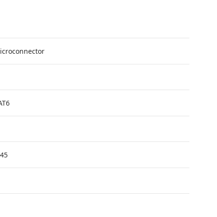
icroconnector
AT6
J45