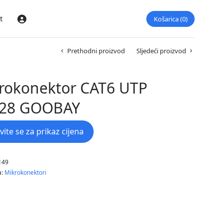
t
Košarica
0
Prijava
Prethodni proizvod
Sljedeći proizvod
rokonektor CAT6 UTP
28 GOOBAY
avite se za prikaz cijena
149
a:
Mikrokonektori