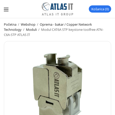
Košarica
0
Početna
/
Webshop
/
Oprema - bakar / Copper Network
Technology
/
Moduli
/
Modul CAT6A STP keystone toolfree ATN-
C6A-STP ATLAS IT